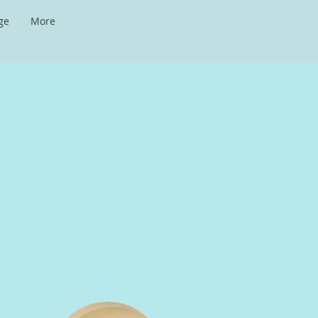
ge
More